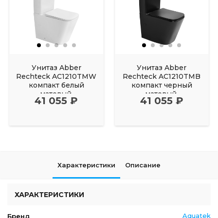
Унитаз Abber
Унитаз Abber
Rechteck AC1210TMW
Rechteck AC1210TMB
компакт белый
компакт черный
матовый,
матовый,
41 055 ₽
41 055 ₽
безободковый, смыв
безободковый, смыв
торнадо
торнадо
Характеристики
Описание
ХАРАКТЕРИСТИКИ
Aquatek
Бренд