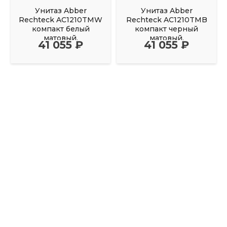
Унитаз Abber
Унитаз Abber
Rechteck AC1210TMW
Rechteck AC1210TMB
компакт белый
компакт черный
матовый,
матовый,
41 055 ₽
41 055 ₽
безободковый, смыв
безободковый, смыв
торнадо
торнадо