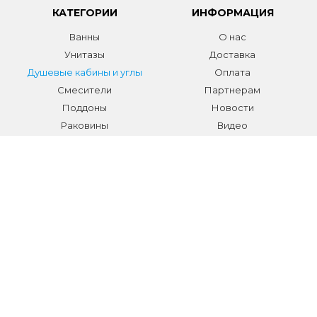
КАТЕГОРИИ
ИНФОРМАЦИЯ
Ванны
О нас
Унитазы
Доставка
Душевые кабины и углы
Оплата
Смесители
Партнерам
Поддоны
Новости
Раковины
Видео
Системы инсталляции
Отзывы
Трапы и желоба
Гарантии
Аксессуары
Контакты
Мебель для ванной
Распродажа сантехники и
аксессуаров
Все разделы
КОНТАКТЫ
Телефон:
+7 (495) 150-40-03