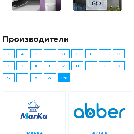
Производители
1
A
B
C
D
E
F
G
H
I
J
K
L
M
N
O
P
R
S
T
V
W
Все
1MARKA
ABBER