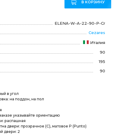
В КОРЗИНУ
ELENA-W-A-22-90-P-Cr
Cezares
Италия
90
195
90
ый в угол
вка: на поддон, на пол
я
заказе указывайте ориентацию
и: распашная
на двери: прозрачное (C), матовое P (Punto)
й двери: 2