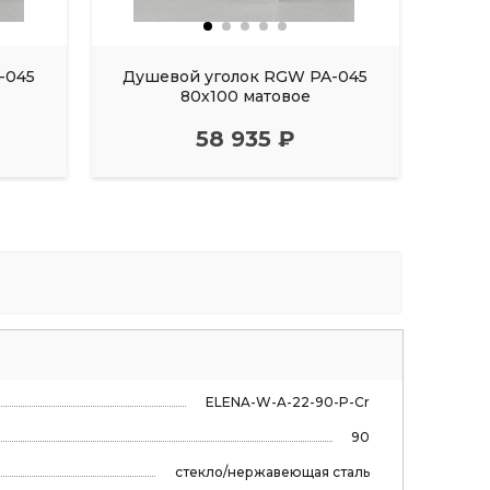
-045
Душевой уголок RGW PA-045
Душ
80х100 матовое
58 935 ₽
ELENA-W-A-22-90-P-Cr
90
стекло/нержавеющая сталь