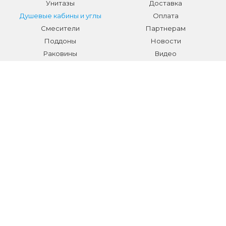
Унитазы
Доставка
Душевые кабины и углы
Оплата
Смесители
Партнерам
Поддоны
Новости
Раковины
Видео
Системы инсталляции
Отзывы
Трапы и желоба
Гарантии
Аксессуары
Контакты
Мебель для ванной
Распродажа сантехники и
аксессуаров
Все разделы
КОНТАКТЫ
Телефон:
+7 (495) 150-40-03
E-mail:
info@sanmarket.ru
Адрес:
Московская область, г. Видное, ул.Завидная д.6
НОВОСТИ О НОВИНКАХ И АКЦИЯХ: