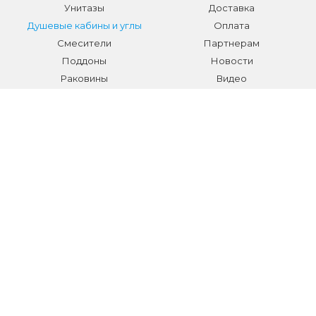
Унитазы
Доставка
Душевые кабины и углы
Оплата
Смесители
Партнерам
Поддоны
Новости
Раковины
Видео
Системы инсталляции
Отзывы
Трапы и желоба
Гарантии
Аксессуары
Контакты
Мебель для ванной
Распродажа сантехники и
аксессуаров
Все разделы
КОНТАКТЫ
Телефон:
+7 (495) 150-40-03
E-mail:
info@sanmarket.ru
Адрес:
Московская область, г. Видное, ул.Завидная д.6
НОВОСТИ О НОВИНКАХ И АКЦИЯХ: