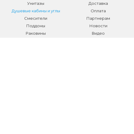
Унитазы
Доставка
Душевые кабины и углы
Оплата
Смесители
Партнерам
Поддоны
Новости
Раковины
Видео
Системы инсталляции
Отзывы
Трапы и желоба
Гарантии
Аксессуары
Контакты
Мебель для ванной
Распродажа сантехники и
аксессуаров
Все разделы
КОНТАКТЫ
Телефон:
+7 (495) 150-40-03
E-mail:
info@sanmarket.ru
Адрес:
Московская область, г. Видное, ул.Завидная д.6
НОВОСТИ О НОВИНКАХ И АКЦИЯХ: