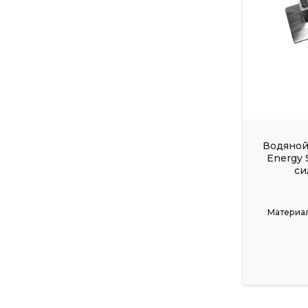
Водяной
Energy 
си
Полотенц
Материал