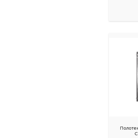
Полоте
C