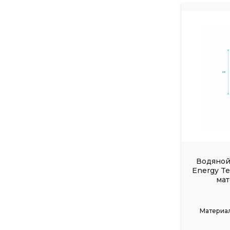
Водяной
Energy T
мат
Материал