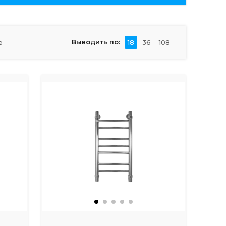
Выводить по:
е
18
36
108