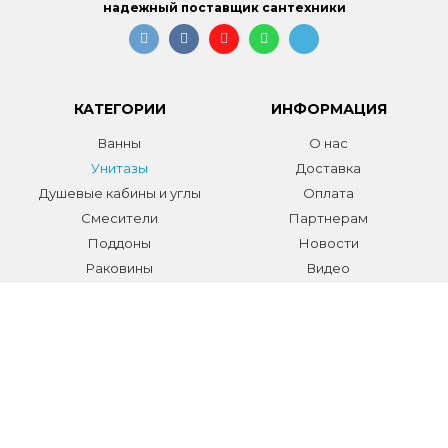
надежный поставщик сантехники
КАТЕГОРИИ
ИНФОРМАЦИЯ
Ванны
О нас
Унитазы
Доставка
Душевые кабины и углы
Оплата
Смесители
Партнерам
Поддоны
Новости
Раковины
Видео
Системы инсталляции
Отзывы
Трапы и желоба
Гарантии
Аксессуары
Контакты
Мебель для ванной
Распродажа сантехники и
аксессуаров
Все разделы