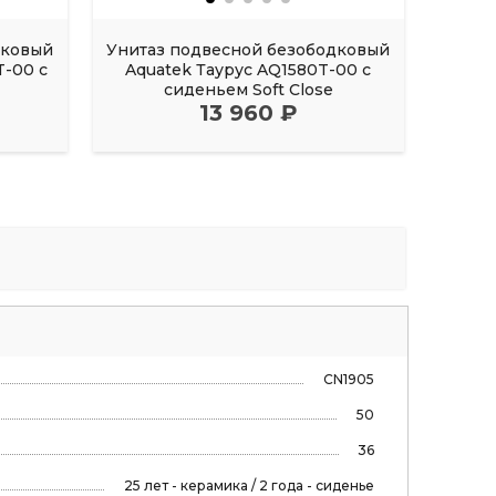
дковый
Унитаз подвесной безободковый
Унита
-00 с
Aquatek Таурус AQ1580T-00 с
Aqu
сиденьем Soft Close
13 960 ₽
CN1905
50
36
25 лет - керамика / 2 года - сиденье