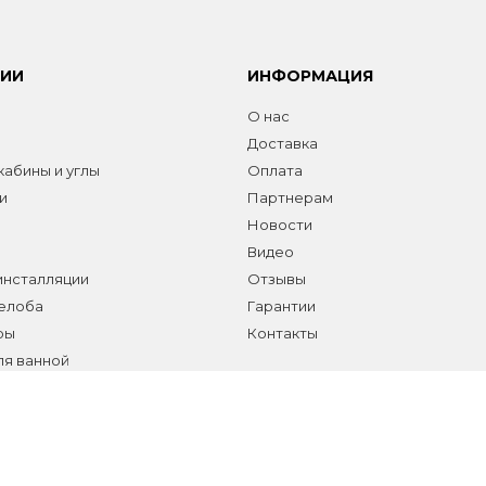
РИИ
ИНФОРМАЦИЯ
О нас
Доставка
абины и углы
Оплата
и
Партнерам
Новости
Видео
инсталляции
Отзывы
желоба
Гарантии
ры
Контакты
ля ванной
а сантехники и аксессуаров
елы