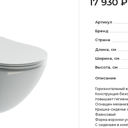
17 930 ₽
Артикул
Бренд
Страна
Длина, см
Ширина, см
Высота, см
Описание
Горизонтальный вы
Конструкция безо
повышает гигиен
Оснащен механиз
Крышка-сиденье л
Фаянсовый
Форма воронки у
С сиденьем в ком