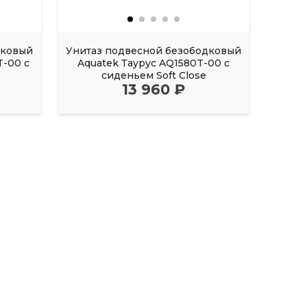
дковый
Унитаз подвесной безободковый
Унита
-00 с
Aquatek Таурус AQ1580T-00 с
Aqu
сиденьем Soft Close
13 960 ₽