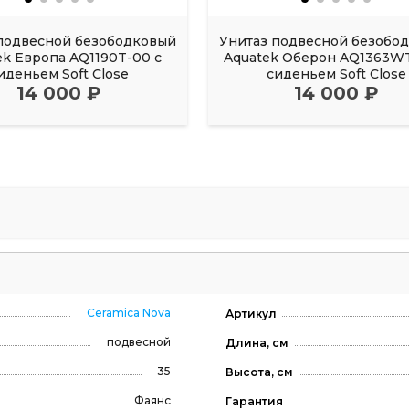
подвесной безободковый
Унитаз подвесной безобо
ek Европа AQ1190T-00 с
Aquatek Оберон AQ1363WT
иденьем Soft Close
сиденьем Soft Close
14 000 ₽
14 000 ₽
Ceramica Nova
Артикул
подвесной
Длина, см
35
Высота, см
Фаянс
Гарантия