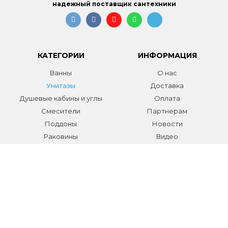
надежный поставщик сантехники
КАТЕГОРИИ
ИНФОРМАЦИЯ
Ванны
О нас
Унитазы
Доставка
Душевые кабины и углы
Оплата
Смесители
Партнерам
Поддоны
Новости
Раковины
Видео
Системы инсталляции
Отзывы
Трапы и желоба
Гарантии
Аксессуары
Контакты
Мебель для ванной
Распродажа сантехники и
аксессуаров
Все разделы