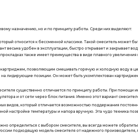
евому назначению, но и по принципу работы. Среди них выделяют:
оторый относится к бессменной классике. Такой смеситель может б
ант весьма удобен в эксплуатации, быстро открывает и закрывает во
 прокладках также имеет преимущества в виде плавного увеличения
картриджем, позволяющим смешивать горячую и холодную воду в цен
 на лидирующие позиции. Он может быть укомплектован картриджем н
есителя существенно отличается по принципу работы. При помощи и
мулятора и от сети через блок питания. Именно этот вариант смесит
ных видов, который отличается возможностью поддержания постоянн
янной настройке температуры и напора вручную. Эта чудо техника по
ожно определиться с выбором смесителя, вы всегда можете обратит
России подходящую модель смесителя от надежного производителя, п