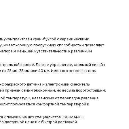
ыть укомплектован кран-буксой с керамическими
ду, имеет хорошую пропускную способность и позволяет
 напора и меньшей чувствительности к различным
тральной камере. Легкое управление, стильный дизайн
а 25 мм, 35 мм или 40 мм. Именно этот показатель
нфракрасного датчика и электроники смеситель
елей признан самым экономным, но весьма дорогостоящим.
ой температуры, независимо от перепадов давления.
зволит пользоваться комфортной температурой и
ься к помощи наших специалистов. САНМАРКЕТ
о доступной цене и с быстрой доставкой.