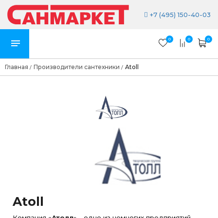
+7 (495) 150-40-03
0
0
0
Главная
Производители сантехники
Atoll
/
/
Atoll
Компания «
Атолл
» - одно из немногих предприятий,