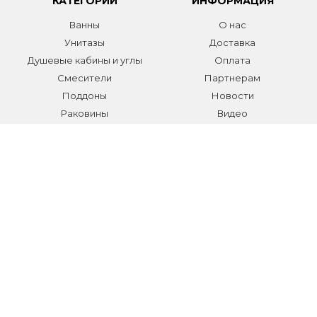
КАТЕГОРИИ
ИНФОРМАЦИЯ
Ванны
О нас
Унитазы
Доставка
Душевые кабины и углы
Оплата
Смесители
Партнерам
Поддоны
Новости
Раковины
Видео
Системы инсталляции
Отзывы
Трапы и желоба
Гарантии
Аксессуары
Контакты
Мебель для ванной
Распродажа сантехники и
аксессуаров
Все разделы
КОНТАКТЫ
Телефон:
+7 (495) 150-40-03
E-mail:
info@sanmarket.ru