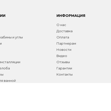
РИИ
ИНФОРМАЦИЯ
О нас
Доставка
абины и углы
Оплата
и
Партнерам
Новости
Видео
инсталляции
Отзывы
желоба
Гарантии
ры
Контакты
ля ванной
а сантехники и аксессуаров
елы