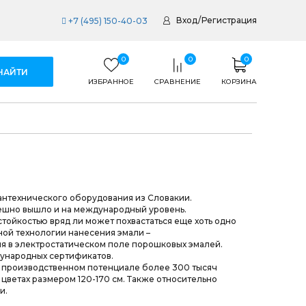
Вход
/
Регистрация
+7 (495) 150-40-03
0
0
0
ИЗБРАННОЕ
СРАВНЕНИЕ
КОРЗИНА
антехнического оборудования из Словакии.
пешно вышло и на международный уровень.
тойкостью вряд ли может похвастаться еще хоть одно
ой технологии нанесения эмали –
я в электростатическом поле порошковых эмалей.
ународных сертификатов.
и производственном потенциале более 300 тысяч
 цветах размером 120-170 см. Также относительно
и.