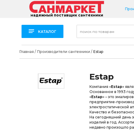
Про
надежный поставщик сантехники
КАТАЛОГ
Главная
/
Производители сантехники
/
Estap
Estap
Компания «
Estap
» явл
Основанное в 1993 год
«
Estap
» – это эмалиро
предприятие-производи
электростатической а
Качество и безопасно
На сегодняшний день з
изделий в год. Ассорт
недавно произошло ра