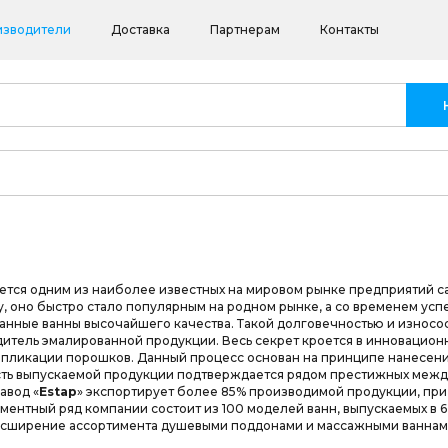
изводители
Доставка
Партнерам
Контакты
яется одним из наиболее известных на мировом рынке предприятий с
у, оно быстро стало популярным на родном рынке, а со временем ус
ванные ванны высочайшего качества. Такой долговечностью и износос
тель эмалированной продукции. Весь секрет кроется в инновационн
ппликации порошков. Данный процесс основан на принципе нанесени
сть выпускаемой продукции подтверждается рядом престижных межд
авод «
Estap
» экспортирует более 85% производимой продукции, пр
иментный ряд компании состоит из 100 моделей ванн, выпускаемых в 6
сширение ассортимента душевыми поддонами и массажными ваннам