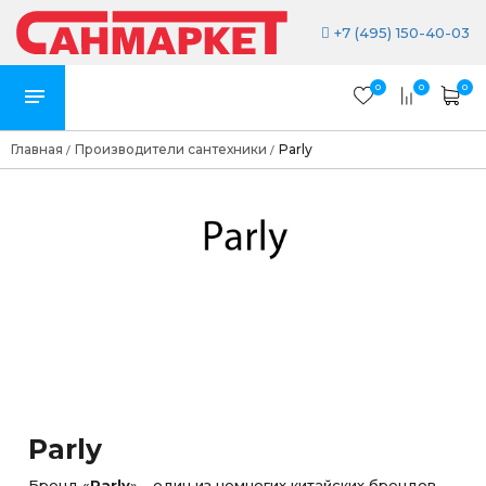
+7 (495) 150-40-03
0
0
0
Главная
Производители сантехники
Parly
/
/
Parly
Бренд «
Parly
» - один из немногих китайских брендов