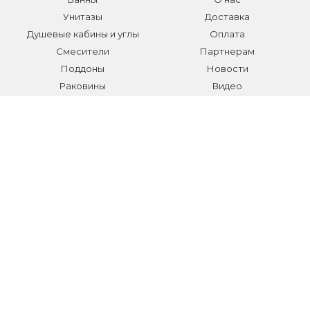
Унитазы
Доставка
Душевые кабины и углы
Оплата
Смесители
Партнерам
Поддоны
Новости
Раковины
Видео
Системы инсталляции
Отзывы
Трапы и желоба
Гарантии
Аксессуары
Контакты
Мебель для ванной
Распродажа сантехники и
аксессуаров
Все разделы
КОНТАКТЫ
Телефон:
+7 (495) 150-40-03
E-mail:
info@sanmarket.ru
Адрес:
Московская область, г. Видное, ул.Завидная д.6