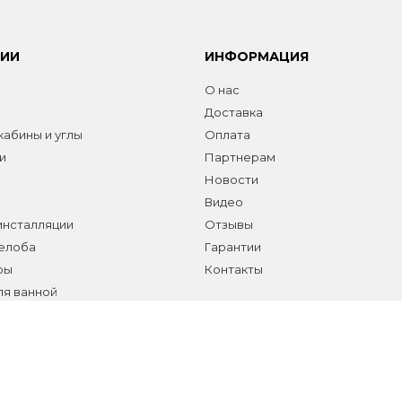
РИИ
ИНФОРМАЦИЯ
О нас
Доставка
абины и углы
Оплата
и
Партнерам
Новости
Видео
инсталляции
Отзывы
желоба
Гарантии
ры
Контакты
ля ванной
а сантехники и аксессуаров
елы