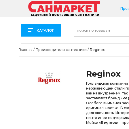
Про
надежный поставщик сантехники
КАТАЛОГ
Главная
/
Производители сантехники
/
Reginox
Reginox
Голландская компания 
нержавеющей стали по
как на внутреннем, та
заставляют бренд «
Re
Особого внимания засл
оригинальностью. В св
долговечность. Интере
ничто иное подчеркив
Мойки «
Reginox
» - пр