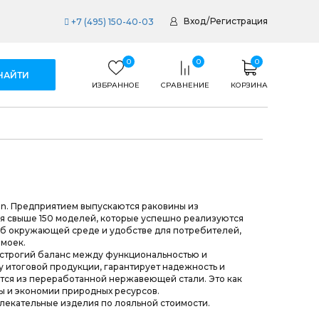
Вход
/
Регистрация
+7 (495) 150-40-03
0
0
0
ИЗБРАННОЕ
СРАВНЕНИЕ
КОРЗИНА
jsen. Предприятием выпускаются раковины из
я свыше 150 моделей, которые успешно реализуются
 об окружающей среде и удобстве для потребителей,
 моек.
я строгий баланс между функциональностью и
 итоговой продукции, гарантирует надежность и
тся из переработанной нержавеющей стали. Это как
ы и экономии природных ресурсов.
влекательные изделия по лояльной стоимости.