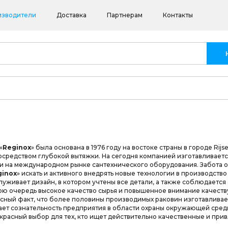
изводители
Доставка
Партнерам
Контакты
«
Reginox
» была основана в 1976 году на востоке страны в городе Ri
средством глубокой вытяжки. На сегодня компанией изготавливаетс
к и на международном рынке сантехнического оборудования. Забота
ginox
» искать и активного внедрять новые технологии в производство
уживает дизайн, в котором учтены все детали, а также соблюдаетс
ою очередь высокое качество сырья и повышенное внимание качеству
сный факт, что более половины производимых раковин изготавливае
ает сознательность предприятия в области охраны окружающей сред
екрасный выбор для тех, кто ищет действительно качественные и при