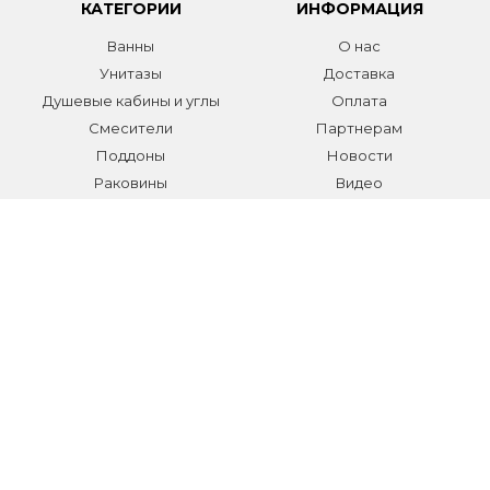
КАТЕГОРИИ
ИНФОРМАЦИЯ
Ванны
О нас
Унитазы
Доставка
Душевые кабины и углы
Оплата
Смесители
Партнерам
Поддоны
Новости
Раковины
Видео
Системы инсталляции
Отзывы
Трапы и желоба
Гарантии
Аксессуары
Контакты
Мебель для ванной
Распродажа сантехники и
аксессуаров
Все разделы
КОНТАКТЫ
Телефон:
+7 (495) 150-40-03
E-mail:
info@sanmarket.ru