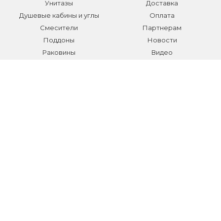
Унитазы
Доставка
Душевые кабины и углы
Оплата
Смесители
Партнерам
Поддоны
Новости
Раковины
Видео
Системы инсталляции
Отзывы
Трапы и желоба
Гарантии
Аксессуары
Контакты
Мебель для ванной
Распродажа сантехники и
аксессуаров
Все разделы
КОНТАКТЫ
Телефон:
+7 (495) 150-40-03
E-mail:
info@sanmarket.ru
Адрес:
Московская область, г. Видное, ул.Завидная д.6
НОВОСТИ О НОВИНКАХ И АКЦИЯХ: