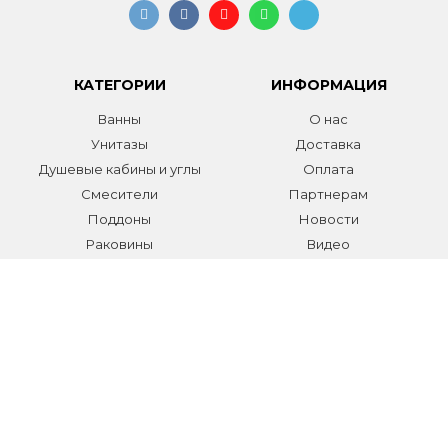
КАТЕГОРИИ
ИНФОРМАЦИЯ
Ванны
О нас
Унитазы
Доставка
Душевые кабины и углы
Оплата
Смесители
Партнерам
Поддоны
Новости
Раковины
Видео
Системы инсталляции
Отзывы
Трапы и желоба
Гарантии
Аксессуары
Контакты
Мебель для ванной
Распродажа сантехники и
аксессуаров
Все разделы