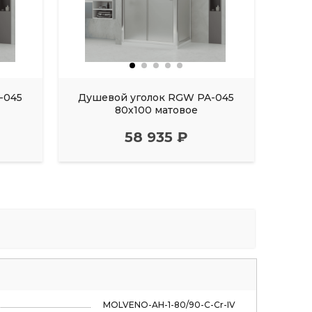
-045
Душевой уголок RGW PA-045
Душ
80х100 матовое
58 935 ₽
MOLVENO-AH-1-80/90-C-Cr-IV