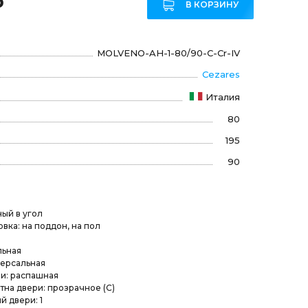
₽
В КОРЗИНУ
MOLVENO-AH-1-80/90-C-Cr-IV
Cezares
Италия
80
195
90
ый в угол
вка: на поддон, на пол
льная
версальная
и: распашная
на двери: прозрачное (C)
й двери: 1