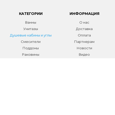
КАТЕГОРИИ
ИНФОРМАЦИЯ
Ванны
О нас
Унитазы
Доставка
Душевые кабины и углы
Оплата
Смесители
Партнерам
Поддоны
Новости
Раковины
Видео
Системы инсталляции
Отзывы
Трапы и желоба
Гарантии
Аксессуары
Контакты
Мебель для ванной
Распродажа сантехники и
аксессуаров
Все разделы
КОНТАКТЫ