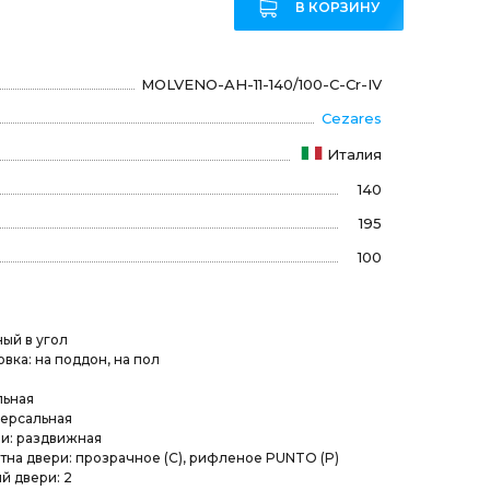
В КОРЗИНУ
MOLVENO-AH-11-140/100-C-Cr-IV
Cezares
Италия
140
195
100
ый в угол
вка: на поддон, на пол
льная
версальная
и: раздвижная
на двери: прозрачное (C), рифленое PUNTO (P)
й двери: 2