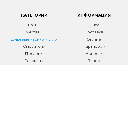
КАТЕГОРИИ
ИНФОРМАЦИЯ
Ванны
О нас
Унитазы
Доставка
Душевые кабины и углы
Оплата
Смесители
Партнерам
Поддоны
Новости
Раковины
Видео
Системы инсталляции
Отзывы
Трапы и желоба
Гарантии
Аксессуары
Контакты
Мебель для ванной
Распродажа сантехники и
аксессуаров
Все разделы
КОНТАКТЫ