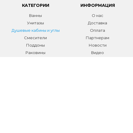
КАТЕГОРИИ
ИНФОРМАЦИЯ
Ванны
О нас
Унитазы
Доставка
Душевые кабины и углы
Оплата
Смесители
Партнерам
Поддоны
Новости
Раковины
Видео
Системы инсталляции
Отзывы
Трапы и желоба
Гарантии
Аксессуары
Контакты
Мебель для ванной
Распродажа сантехники и
аксессуаров
Все разделы
КОНТАКТЫ
Телефон:
+7 (495) 150-40-03