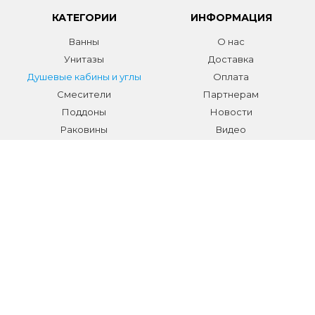
КАТЕГОРИИ
ИНФОРМАЦИЯ
Ванны
О нас
Унитазы
Доставка
Душевые кабины и углы
Оплата
Смесители
Партнерам
Поддоны
Новости
Раковины
Видео
Системы инсталляции
Отзывы
Трапы и желоба
Гарантии
Аксессуары
Контакты
Мебель для ванной
Распродажа сантехники и
аксессуаров
Все разделы
КОНТАКТЫ
Телефон:
+7 (495) 150-40-03