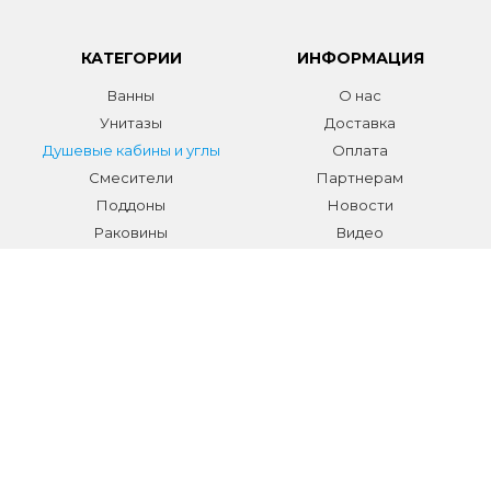
КАТЕГОРИИ
ИНФОРМАЦИЯ
Ванны
О нас
Унитазы
Доставка
Душевые кабины и углы
Оплата
Смесители
Партнерам
Поддоны
Новости
Раковины
Видео
Системы инсталляции
Отзывы
Трапы и желоба
Гарантии
Аксессуары
Контакты
Мебель для ванной
Распродажа сантехники и
аксессуаров
Все разделы
КОНТАКТЫ