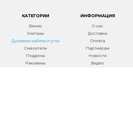
КАТЕГОРИИ
ИНФОРМАЦИЯ
Ванны
О нас
Унитазы
Доставка
Душевые кабины и углы
Оплата
Смесители
Партнерам
Поддоны
Новости
Раковины
Видео
Системы инсталляции
Отзывы
Трапы и желоба
Гарантии
Аксессуары
Контакты
Мебель для ванной
Распродажа сантехники и
аксессуаров
Все разделы
КОНТАКТЫ