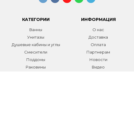
КАТЕГОРИИ
ИНФОРМАЦИЯ
Ванны
О нас
Унитазы
Доставка
Душевые кабины и углы
Оплата
Смесители
Партнерам
Поддоны
Новости
Раковины
Видео
Системы инсталляции
Отзывы
Трапы и желоба
Гарантии
Аксессуары
Контакты
Мебель для ванной
Распродажа сантехники и
аксессуаров
Все разделы
КОНТАКТЫ