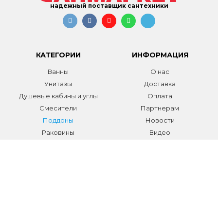
надежный поставщик сантехники
КАТЕГОРИИ
ИНФОРМАЦИЯ
Ванны
О нас
Унитазы
Доставка
Душевые кабины и углы
Оплата
Смесители
Партнерам
Поддоны
Новости
Раковины
Видео
Системы инсталляции
Отзывы
Трапы и желоба
Гарантии
Аксессуары
Контакты
Мебель для ванной
Распродажа сантехники и
аксессуаров
Все разделы