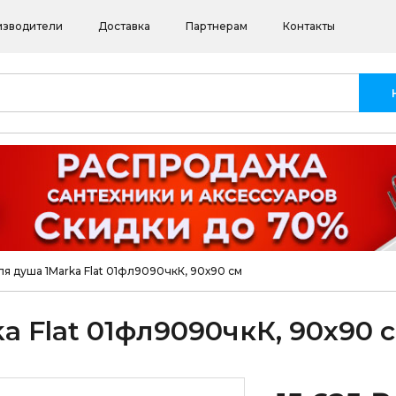
изводители
Доставка
Партнерам
Контакты
я душа 1Marka Flat 01фл9090чкК, 90х90 см
a Flat 01фл9090чкК, 90х90 