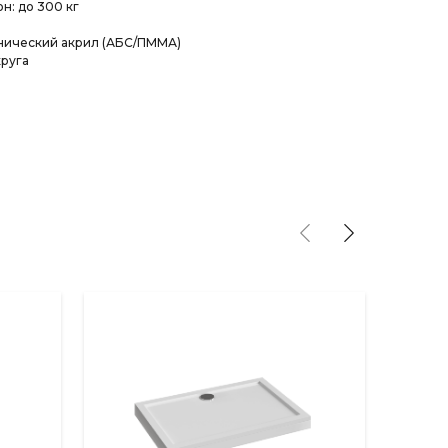
н: до 300 кг
хнический акрил (АБС/ПММА)
круга