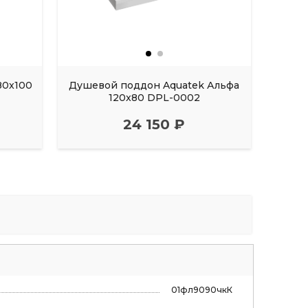
80x100
Душевой поддон Aquatek Альфа
Душе
120x80 DPL-0002
24 150 ₽
01фл9090чкК