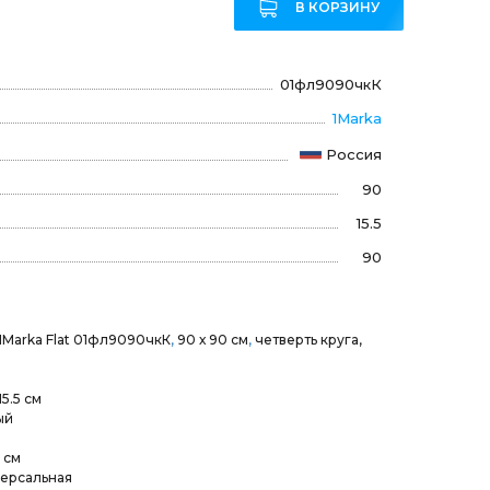
В КОРЗИНУ
01фл9090чкК
1Marka
Россия
90
15.5
90
Marka Flat 01фл9090чкК
,
90 х 90 см
,
четверть круга,
15.5 см
ый
 см
версальная