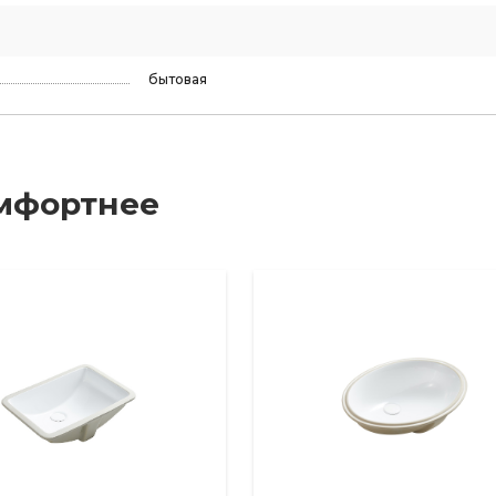
бытовая
мфортнее