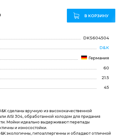
₽
В КОРЗИНУ
DKS604504
D&K
Германия
60
21.5
45
D&K сделаны вручную из высококачественной
и AISI 304, обработанной холодом для придания
ти. Мойки идеально выдерживают перепады
ктичны и износостойки.
D&K экологичны, гипоаллергенны и обладают отличной