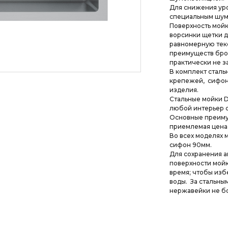
Для снижения ур
специальным шум
Поверхность мойк
ворсинки щетки д
равномерную текс
преимуществ брош
практически не з
В комплект сталь
крепежей, сифон,
изделия.
Стальные мойки 
любой интерьер 
Основные преимущ
приемлемая цена 
Во всех моделях 
сифон 90мм.
Для сохранения а
поверхности мой
время; чтобы изб
воды. За стальны
нержавейки не бо