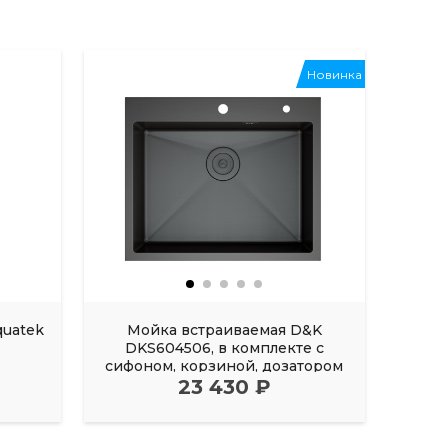
Новинка
quatek
Мойка встраиваемая D&K
М
DKS604506, в комплекте с
DK
сифоном, корзиной, дозатором
сифо
23 430 ₽