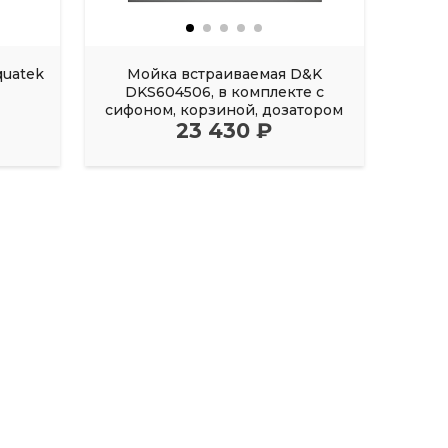
quatek
Мойка встраиваемая D&K
М
DKS604506, в комплекте с
DK
сифоном, корзиной, дозатором
сифо
23 430 ₽