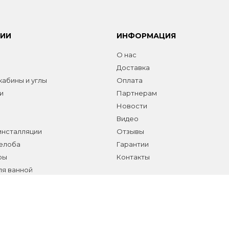
РИИ
ИНФОРМАЦИЯ
О нас
Доставка
абины и углы
Оплата
и
Партнерам
Новости
Видео
инсталляции
Отзывы
желоба
Гарантии
ры
Контакты
ля ванной
а сантехники и аксессуаров
елы