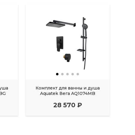
душа
Комплект для ванны и душа
Ком
8BG
Aquatek Вега AQ1074MB
A
28 570 ₽