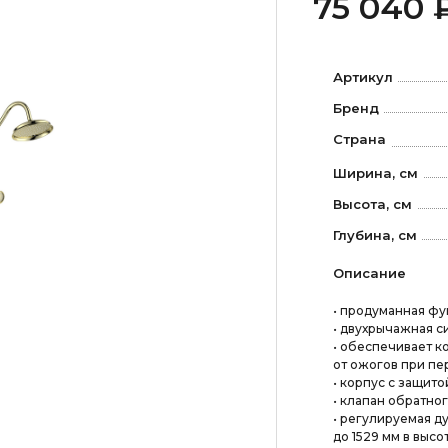
75 040 
Артикул
Бренд
Страна
Ширина, см
Высота, см
Глубина, см
Описание
• продуманная фу
• двухрычажная с
• обеспечивает к
от ожогов при пе
• корпус с защито
• клапан обратног
• регулируемая д
до 1529 мм в высо