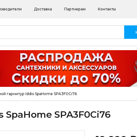
изводители
Доставка
Партнерам
Контакты
ой гарнитур Iddis SpaHome SPA3F0Ci76
s SpaHome SPA3F0Ci76