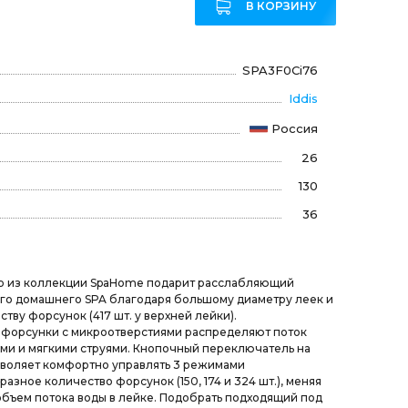
В КОРЗИНУ
SPA3F0Ci76
Iddis
Россия
26
130
36
р из коллекции SpaHome подарит расслабляющий
го домашнего SPA благодаря большому диаметру леек и
тву форсунок (417 шт. у верхней лейки).
форсунки с микроотверстиями распределяют поток
ми и мягкими струями. Кнопочный переключатель на
зволяет комфортно управлять 3 режимами
зное количество форсунок (150, 174 и 324 шт.), меняя
объем потока воды в лейке. Подобрать подходящий под