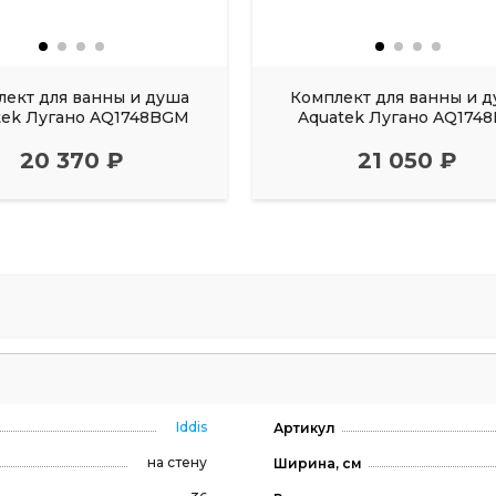
лект для ванны и душа
Комплект для ванны и 
tek Лугано AQ1748BGM
Aquatek Лугано AQ174
20 370 ₽
21 050 ₽
Iddis
Артикул
на стену
Ширина, см