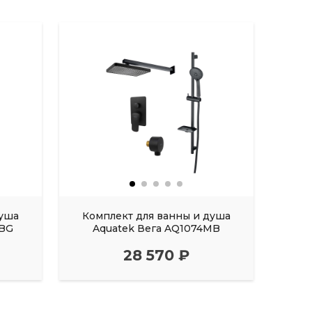
душа
Комплект для ванны и душа
Ком
8BG
Aquatek Вега AQ1074MB
A
28 570 ₽