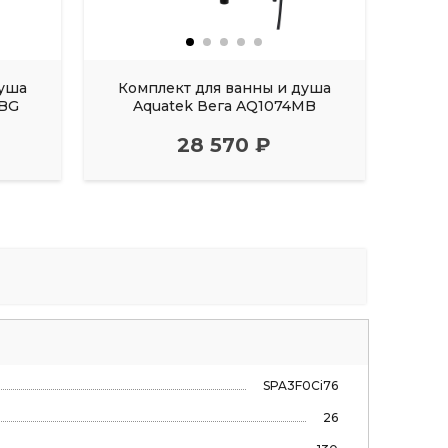
душа
Комплект для ванны и душа
Ком
8BG
Aquatek Вега AQ1074MB
A
28 570 ₽
SPA3F0Ci76
26