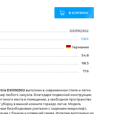
В КОРЗИНУ
DS1392502
D&K
Германия
54.8
118.5
17.6
trix DS1392502
выполнен в современном стиле и легко
ьер любого санузла. Благодаря подвесной конструкции
ет много места в помещении, а свободное пространство
 уборку в ванной комнате гораздо легче. Модель
ным безободковым унитазом с сиденьем микролифт,
яции с бачком и клавишей смыва. Изделие выполнено из