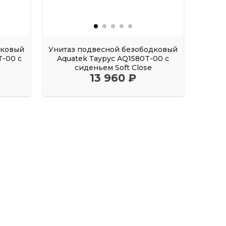
дковый
Унитаз подвесной безободковый
Унита
-00 с
Aquatek Таурус AQ1580T-00 с
Aqu
сиденьем Soft Close
13 960 ₽