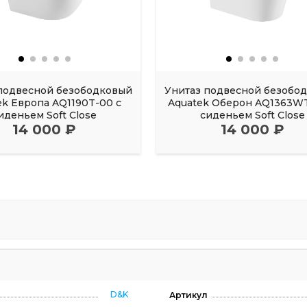
подвесной безободковый
Унитаз подвесной безобо
ek Европа AQ1190T-00 с
Aquatek Оберон AQ1363WT
иденьем Soft Close
сиденьем Soft Close
14 000 ₽
14 000 ₽
D&K
Артикул