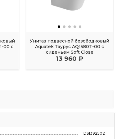
дковый
Унитаз подвесной безободковый
Унита
-00 с
Aquatek Таурус AQ1580T-00 с
Aqu
сиденьем Soft Close
13 960 ₽
DS1392502