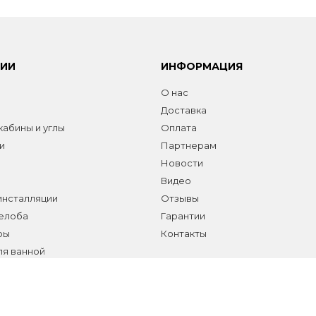
РИИ
ИНФОРМАЦИЯ
О нас
Доставка
абины и углы
Оплата
и
Партнерам
Новости
Видео
инсталляции
Отзывы
желоба
Гарантии
ры
Контакты
ля ванной
а сантехники и аксессуаров
елы