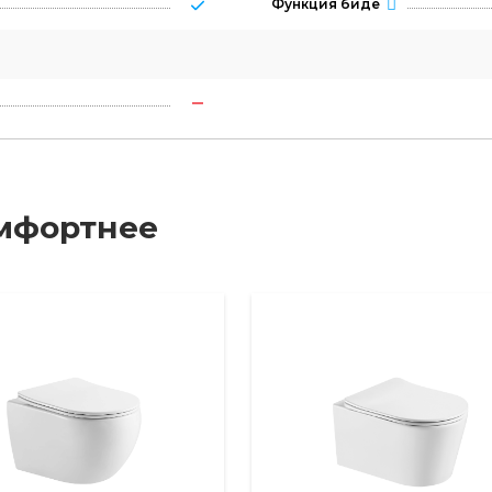
Функция биде
мфортнее