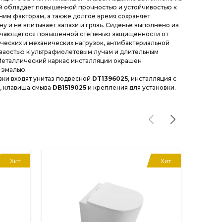
й обладает повышенной прочностью и устойчивостью к
им факторам, а также долгое время сохраняет
у и не впитывает запахи и грязь. Сиденье выполнено из
ичающегося повышенной степенью защищенности от
ческих и механических нагрузок, антибактериальной
ваостью к ультрафиолетовым лучам и длительным
Металлический каркас инсталляции окрашен
 эмалью.
вки входят унитаз подвесной
DT1396025
, инсталляция с
, клавиша смыва
DB1519025
и крепления для установки.
Хит
Хит