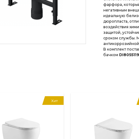
фарфора, которы
негативным внешн
идеальную белизн
дюропласта, отл
воздействия хими
защитой, устойчи
сроком службы. 
антикоррозийной
В комплект поста
бачком
DI8055119
Хит