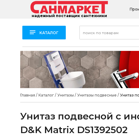
Про
надежный поставщик сантехники
КАТАЛОГ
Главная
/
Каталог
/
Унитазы
/
Унитазы подвесные
/
Унитаз п
Унитаз подвесной с и
D&K Matrix DS1392502