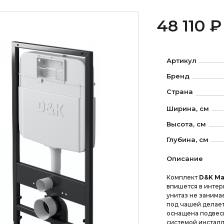
48 110 ₽
Артикул
Бренд
Страна
Ширина, см
Высота, см
Глубина, см
Описание
Комплект
D&K Ma
впишется в интер
унитаз не занима
под чашей делает
оснащена подвес
системой инсталл