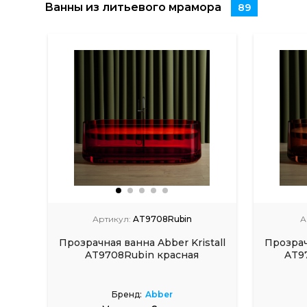
Ванны из литьевого мрамора
89
Артикул:
AT9708Rubin
А
Прозрачная ванна Abber Kristall
Прозрач
AT9708Rubin красная
AT9
Бренд:
Abber