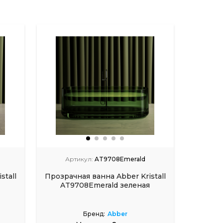
Артикул:
AT9708Emerald
Арт
stall
Прозрачная ванна Abber Kristall
Прозрач
AT9708Emerald зеленая
AT970
Бренд:
Abber