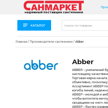
Про
надежный поставщик сантехники
КАТАЛОГ
Главная
/
Производители сантехники
/
Abber
Abber
ABBER – уникальный бр
настоящему качествен
Торговая марка начала
объективно, поскольку
Ассортимент АББЕР по
изгиба линий, надежно
АББЕР – молодой и амб
чтобы воплотить мечт
сводящими на «нет» л
АББЕР – быстро разви