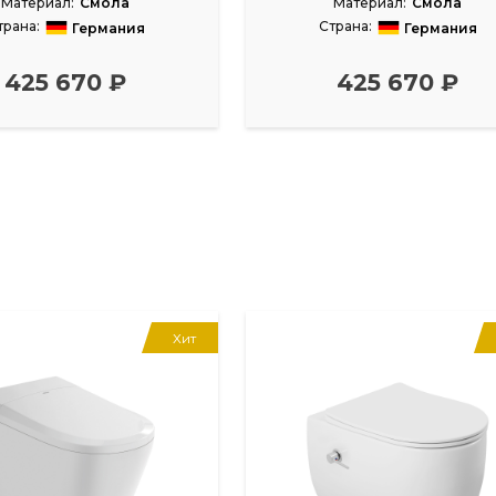
Материал:
Смола
Материал:
Смола
трана:
Страна:
Германия
Германия
Размеры, см:
170x75
Размеры, см:
170x75
425 670 ₽
425 670 ₽
Хит