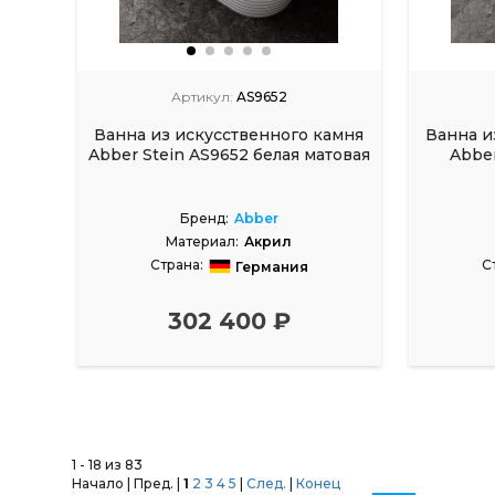
Артикул:
AS9652
Ванна из искусственного камня
Ванна и
Abber Stein AS9652 белая матовая
Abber
Бренд:
Abber
Материал:
Акрил
Страна:
С
Германия
Размеры, см:
170x80
Р
302 400 ₽
1 - 18 из 83
Начало | Пред. |
1
2
3
4
5
|
След.
|
Конец