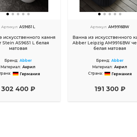
Артикул:
AS9651 L
Артикул:
AM9916BW
з искусственного камня
Ванна из искусственного к
 Stein AS9651 L белая
Abber Leipzig AM9916BW че
матовая
белая матовая
Бренд:
Abber
Бренд:
Abber
Материал:
Акрил
Материал:
Акрил
трана:
Страна:
Германия
Германия
азмеры, см:
170x80
Размеры, см:
170x80
302 400 ₽
191 300 ₽