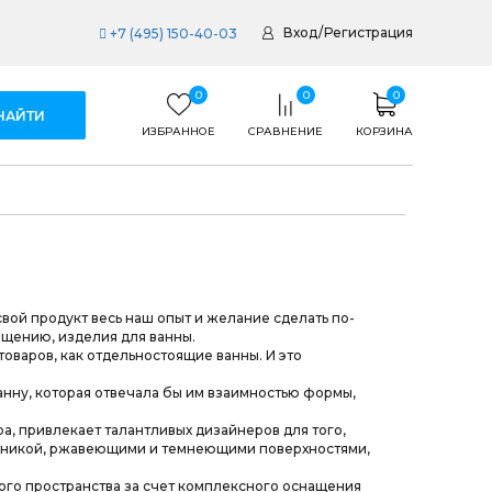
Вход
/
Регистрация
+7 (495) 150-40-03
0
0
0
ИЗБРАННОЕ
СРАВНЕНИЕ
КОРЗИНА
вой продукт весь наш опыт и желание сделать по-
щению, изделия для ванны.
оваров, как отдельностоящие ванны. И это
нну, которая отвечала бы им взаимностью формы,
, привлекает талантливых дизайнеров для того,
ехникой, ржавеющими и темнеющими поверхностями,
го пространства за счет комплексного оснащения