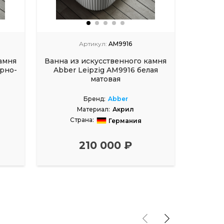
Артикул:
AM9916
амня
Ванна из искусственного камня
Акрилов
рно-
Abber Leipzig AM9916 белая
матовая
Бренд:
Abber
Материал:
Акрил
Страна:
С
Германия
Размеры, см:
170x80
210 000 ₽