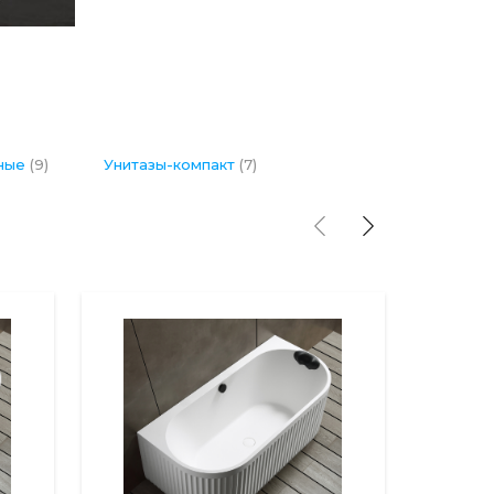
вные
(9)
Унитазы-компакт
(7)