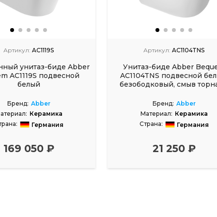
Артикул:
AC1119S
Артикул:
AC1104TNS
нный унитаз-биде Abber
Унитаз-биде Abber Bequ
m AC1119S подвесной
AC1104TNS подвесной бел
белый
безободковый, смыв торн
Бренд:
Abber
Бренд:
Abber
атериал:
Керамика
Материал:
Керамика
трана:
Страна:
Германия
Германия
169 050 ₽
21 250 ₽