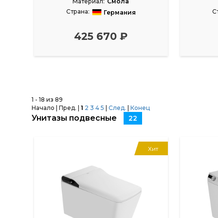
Материал:
Смола
Страна:
С
Германия
Размеры, см:
170x75
425 670 ₽
1 - 18 из 89
Начало | Пред. |
1
2
3
4
5
|
След.
|
Конец
Унитазы подвесные
22
Хит