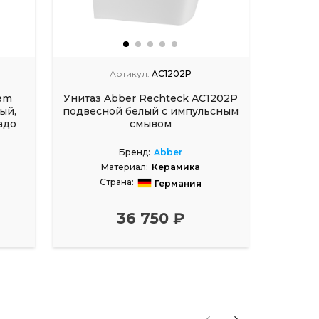
Артикул:
AC1202P
em
Унитаз Abber Rechteck AC1202P
Унитаз
ый,
подвесной белый с импульсным
адо
смывом
безоб
Бренд:
Abber
Материал:
Керамика
Страна:
С
Германия
36 750 ₽