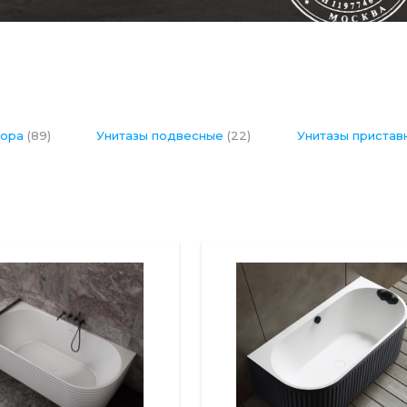
мора
(89)
Унитазы подвесные
(22)
Унитазы приста