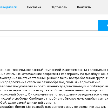
изводители
Доставка
Партнерам
Контакты
енд сантехники, созданный компанией «Сантехмарк». Мы вложили в с
ные стильные, отвечающие современным запросам по дизайну и осна
 вхождение на отечественный рынок с такой востребованной группы т
 их предложение столь же разнообразно, сколь и неоднозначно.
зволяет покупателям выбрать именно ту единственную и любимую ва
стью материалов производства и общего впечатления от изделия.
ициозный бренд. Он сотрудничает с передовыми заводами всего мира
у людей о свободе. Свободе от проблем с быстро ломающейся сант
юбой, даже самый шикарный ремонт.
вающийся бренд. Мы разрабатываем программу по созданию идеально