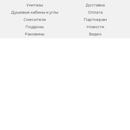
Унитазы
Доставка
Душевые кабины и углы
Оплата
Смесители
Партнерам
Поддоны
Новости
Раковины
Видео
Системы инсталляции
Отзывы
Трапы и желоба
Гарантии
Аксессуары
Контакты
Мебель для ванной
Распродажа сантехники и
аксессуаров
Все разделы
КОНТАКТЫ
Телефон:
+7 (495) 150-40-03
E-mail:
info@sanmarket.ru
Адрес:
Московская область, г. Видное, ул.Завидная д.6