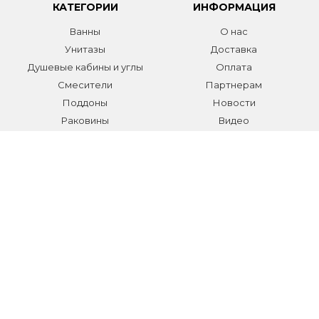
КАТЕГОРИИ
ИНФОРМАЦИЯ
Ванны
О нас
Унитазы
Доставка
Душевые кабины и углы
Оплата
Смесители
Партнерам
Поддоны
Новости
Раковины
Видео
Системы инсталляции
Отзывы
Трапы и желоба
Гарантии
Аксессуары
Контакты
Мебель для ванной
Распродажа сантехники и
аксессуаров
Все разделы
КОНТАКТЫ
Телефон:
+7 (495) 150-40-03
E-mail:
info@sanmarket.ru