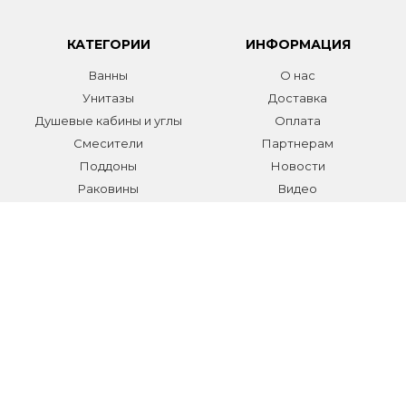
КАТЕГОРИИ
ИНФОРМАЦИЯ
Ванны
О нас
Унитазы
Доставка
Душевые кабины и углы
Оплата
Смесители
Партнерам
Поддоны
Новости
Раковины
Видео
Системы инсталляции
Отзывы
Трапы и желоба
Гарантии
Аксессуары
Контакты
Мебель для ванной
Распродажа сантехники и
аксессуаров
Все разделы
КОНТАКТЫ