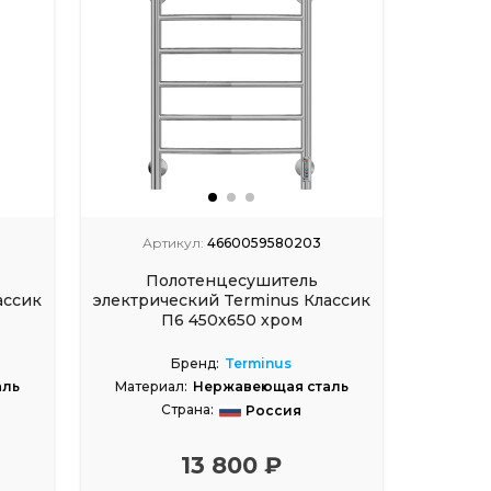
Артикул:
4660059580203
Ар
Полотенцесушитель
П
ассик
электрический Terminus Классик
электри
П6 450x650 хром
Бренд:
Terminus
аль
Материал:
Нержавеющая сталь
Матер
Страна:
Россия
13 800 ₽