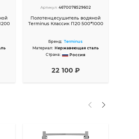
Артикул:
4670078529602
Ар
ной
Полотенцесушитель водяной
Полот
1200
Terminus Классик П20 500*1000
Termi
Бренд:
Terminus
аль
Материал:
Нержавеющая сталь
Матер
Страна:
Россия
22 100 ₽