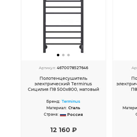
Артикул:
4670078527646
Ар
Полотенцесушитель
По
электрический Terminus
электрич
Сицилия П8 500x800, матовый
П8
чёрный
Бренд:
Terminus
Материал:
Сталь
Матери
Страна:
Россия
12 160 ₽