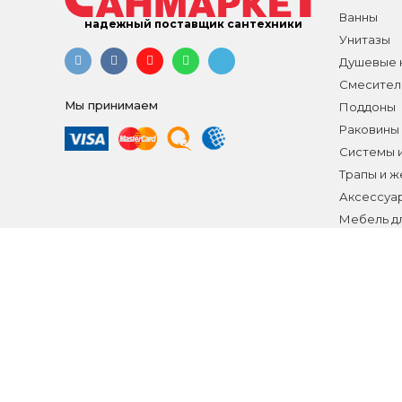
Ванны
надежный поставщик сантехники
Унитазы
Душевые к
Смесител
Мы принимаем
Поддоны
Раковины
Системы 
Трапы и 
Аксессуа
Мебель д
Распродаж
Все разд
Интерне
Для получения подробной информации о нал