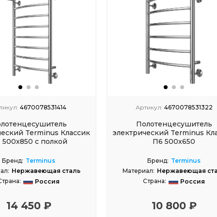
тикул:
4670078531414
Артикул:
4670078531322
лотенцесушитель
Полотенцесушитель
еский Terminus Классик
электрический Terminus Кл
 500x850 с полкой
П6 500x650
Бренд:
Terminus
Бренд:
Terminus
ал:
Нержавеющая сталь
Материал:
Нержавеющая ст
Страна:
Страна:
Россия
Россия
14 450 ₽
10 800 ₽