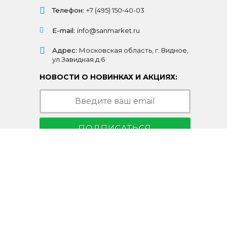
Телефон:
+7 (495) 150-40-03
E-mail:
info@sanmarket.ru
Адрес:
Московская область, г. Видное,
ул.Завидная д.6
НОВОСТИ О НОВИНКАХ И АКЦИЯХ:
ПОДПИСАТЬСЯ
Подписываясь на рассылку, Вы соглашаетесь
c условиями
политики конфиденциальности
© 2003-2026 Санмаркет
офертой.
ела клиентского обслуживания по телефону.