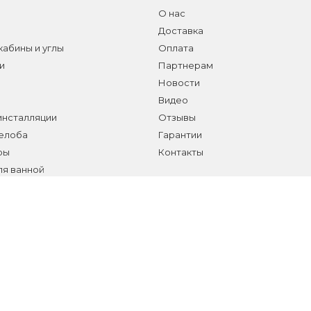
О нас
Доставка
абины и углы
Оплата
и
Партнерам
Новости
Видео
инсталляции
Отзывы
желоба
Гарантии
ры
Контакты
ля ванной
а сантехники и аксессуаров
елы
т-сайт носит исключительно информационный характер и не является публичной 
ичии и стоимости товаров или услуг, пожалуйста, обращайтесь к менеджерам отд