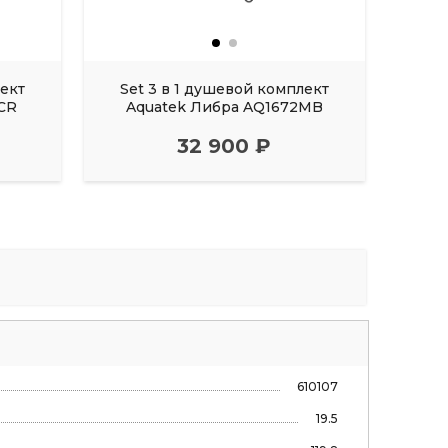
лект
Set 3 в 1 душевой комплект
Set
CR
Aquatek Либра AQ1672MB
A
32 900 ₽
610107
19.5