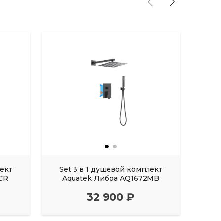
лект
Set 3 в 1 душевой комплект
Set
CR
Aquatek Либра AQ1672MB
A
32 900 ₽