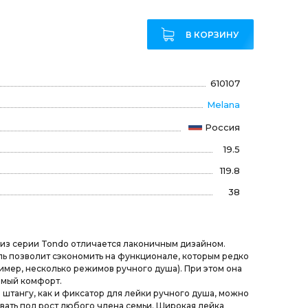
В КОРЗИНУ
610107
Melana
Россия
19.5
119.8
38
из серии Tondo отличается лаконичным дизайном.
ь позволит сэкономить на функционале, которым редко
имер, несколько режимов ручного душа). При этом она
имый комфорт.
штангу, как и фиксатор для лейки ручного душа, можно
вать под рост любого члена семьи. Широкая лейка