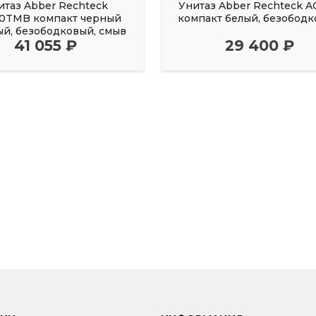
итаз Abber Rechteck
Унитаз Abber Rechteck A
10TMB компакт черный
компакт белый, безобод
ый, безободковый, смыв
41 055 ₽
29 400 ₽
торнадо