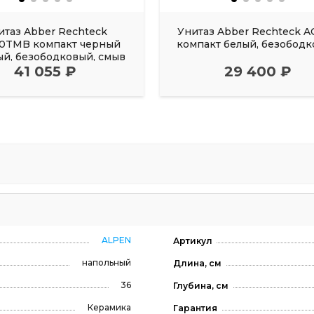
итаз Abber Rechteck
Унитаз Abber Rechteck A
10TMB компакт черный
компакт белый, безобод
ый, безободковый, смыв
41 055 ₽
торнадо
29 400 ₽
ALPEN
Артикул
напольный
Длина, см
36
Глубина, см
Керамика
Гарантия