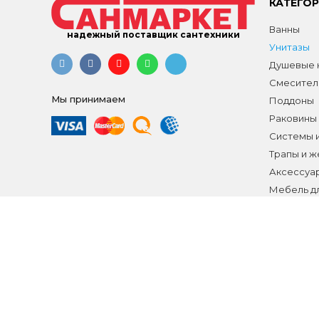
КАТЕГО
Ванны
надежный поставщик сантехники
Унитазы
Душевые к
Смесител
Мы принимаем
Поддоны
Раковины
Системы 
Трапы и 
Аксессуа
Мебель д
Распродаж
Все разд
Интерне