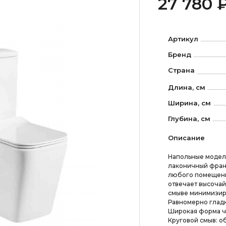
27 780 
Артикул
Бренд
Страна
Длина, см
Ширина, см
Глубина, см
Описание
Напольные модел
лаконичный франц
любого помещени
отвечает высоча
смыве минимизиру
Равномерно гладк
Широкая форма ча
Круговой смыв: о