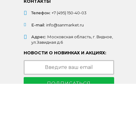
КОНТАКТЫ
Телефон:
+7 (495) 150-40-03
E-mail:
info@sanmarket.ru
Адрес:
Московская область, г. Видное,
ул.Завидная д.6
НОВОСТИ О НОВИНКАХ И АКЦИЯХ:
ПОДПИСАТЬСЯ
Подписываясь на рассылку, Вы соглашаетесь
c условиями
политики конфиденциальности
© 2003-2026 Санмаркет
офертой.