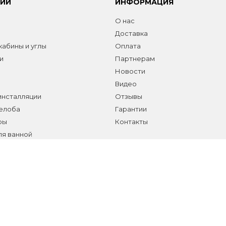
РИИ
ИНФОРМАЦИЯ
О нас
Доставка
абины и углы
Оплата
и
Партнерам
Новости
Видео
инсталляции
Отзывы
желоба
Гарантии
ры
Контакты
ля ванной
а сантехники и аксессуаров
елы
т-сайт носит исключительно информационный характер и не является публичной 