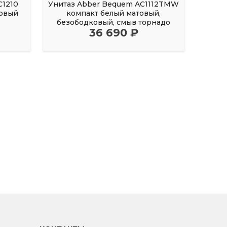
C1210
Унитаз Abber Bequem AC1112TMW
Унита
ковый
компакт белый матовый,
ко
безободковый, смыв торнадо
без
36 690 ₽