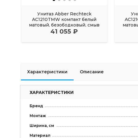
Унитаз Abber Rechteck
Ун
AC1210TMW компакт белый
AC12
матовый, безободковый, смыв
матов
41 055 ₽
торнадо
Характеристики
Описание
ХАРАКТЕРИСТИКИ
Бренд
Монтаж
Ширина, см
Материал