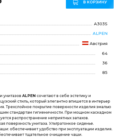
₽
В КОРЗИНУ
A303S
ALPEN
Австрия
64
36
85
и унитазов
ALPEN
сочетают в себе эстетику и
узский стиль, который элегантно впишется в интерьер
я. Трехслойное покрытие поверхности изделия эмалью
йшим стандартам гигиеничности. При мощном каскадном
ется распространение неприятных запахов.
ая поверхность унитаза. Ультратонкое сиденье.
ши: обеспечивает удобство при эксплуатации изделия.
беспечивает тщательное очищение чаши.