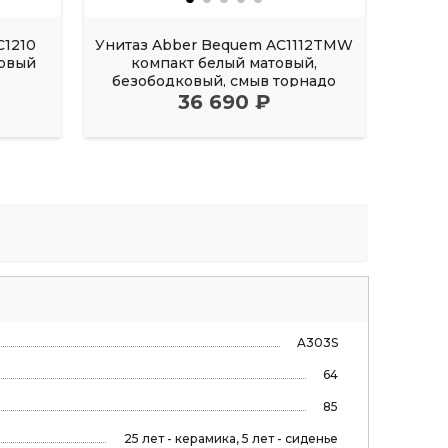
C1210
Унитаз Abber Bequem AC1112TMW
Унита
ковый
компакт белый матовый,
ко
безободковый, смыв торнадо
без
36 690 ₽
A303S
64
85
25 лет - керамика, 5 лет - сиденье