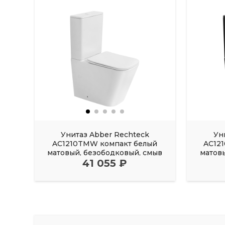
Унитаз Abber Rechteck
Ун
AC1210TMW компакт белый
AC12
матовый, безободковый, смыв
матов
41 055 ₽
торнадо