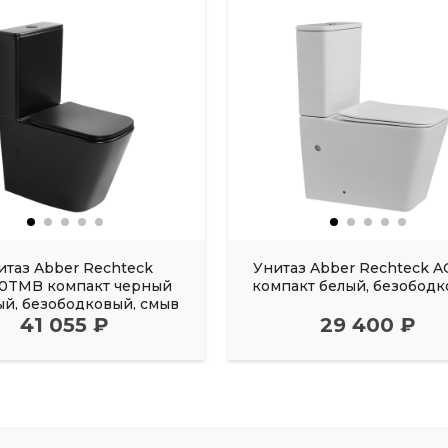
итаз Abber Rechteck
Унитаз Abber Rechteck A
10TMB компакт черный
компакт белый, безобод
ый, безободковый, смыв
41 055 ₽
торнадо
29 400 ₽