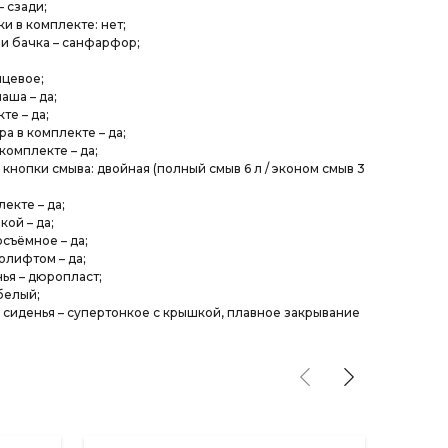
– сзади;
и в комплекте: нет;
 и бачка – санфарфор;
нцевое;
аша – да;
те – да;
ра в комплекте – да;
 комплекте – да;
 кнопки смыва: двойная (полный смыв 6 л / эконом смыв 3
лекте – да;
кой – да;
съёмное – да;
олифтом – да;
ья – дюропласт;
 белый;
а сиденья – супертонкое с крышкой, плавное закрывание