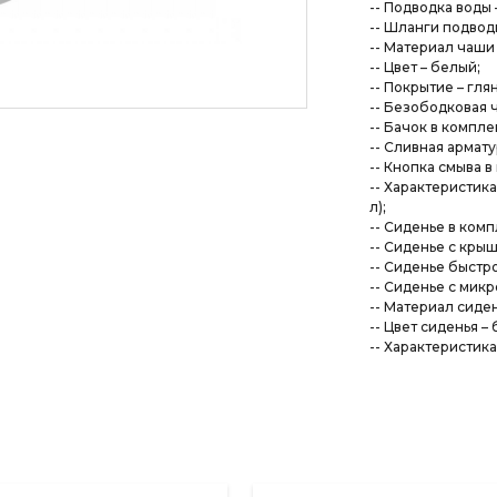
-- Подводка воды 
-- Шланги подводк
-- Материал чаши
-- Цвет – белый;
-- Покрытие – гля
-- Безободковая ч
-- Бачок в комплек
-- Сливная армату
-- Кнопка смыва в
-- Характеристика
л);
-- Сиденье в комп
-- Сиденье с крыш
-- Сиденье быстро
-- Сиденье с микр
-- Материал сиден
-- Цвет сиденья –
-- Характеристик