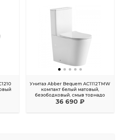
C1210
Унитаз Abber Bequem AC1112TMW
Унита
ковый
компакт белый матовый,
ко
безободковый, смыв торнадо
без
36 690 ₽