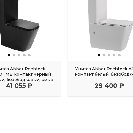
итаз Abber Rechteck
Унитаз Abber Rechteck A
10TMB компакт черный
компакт белый, безобод
ый, безободковый, смыв
41 055 ₽
29 400 ₽
торнадо