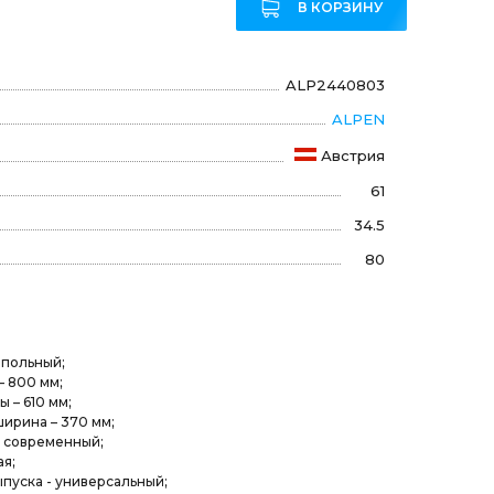
₽
В КОРЗИНУ
ALP2440803
ALPEN
Австрия
61
34.5
80
напольный;
– 800 мм;
ы – 610 мм;
ширина – 370 мм;
– современный;
ая;
ыпуска - универсальный;