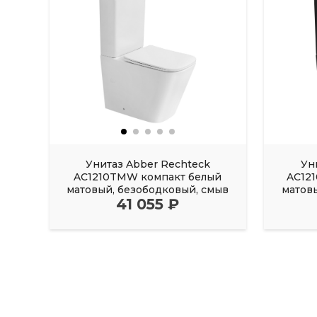
Унитаз Abber Rechteck
Ун
AC1210TMW компакт белый
AC12
матовый, безободковый, смыв
матов
41 055 ₽
торнадо