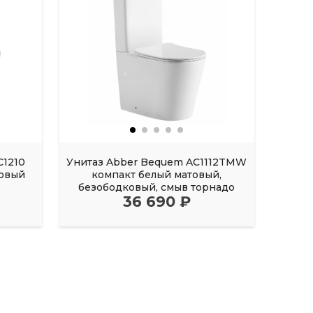
C1210
Унитаз Abber Bequem AC1112TMW
Унита
ковый
компакт белый матовый,
ко
безободковый, смыв торнадо
без
36 690 ₽