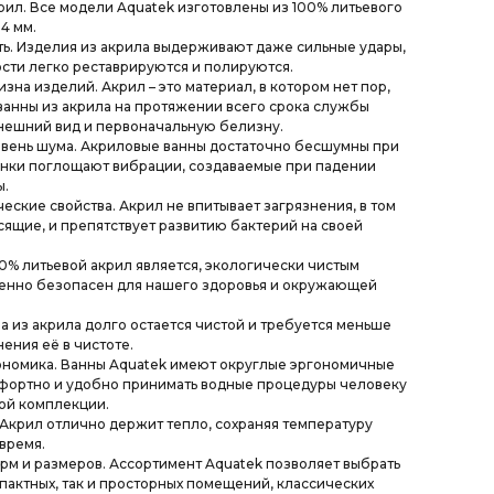
рил. Все модели Aquatek изготовлены из 100% литьевого
4 мм.
ь. Изделия из акрила выдерживают даже сильные удары,
сти легко реставрируются и полируются.
зна изделий. Акрил – это материал, в котором нет пор,
ванны из акрила на протяжении всего срока службы
нешний вид и первоначальную белизну.
вень шума. Акриловые ванны достаточно бесшумны при
енки поглощают вибрации, создаваемые при падении
ы.
еские свойства. Акрил не впитывает загрязнения, в том
сящие, и препятствует развитию бактерий на своей
0% литьевой акрил является, экологически чистым
шенно безопасен для нашего здоровья и окружающей
на из акрила долго остается чистой и требуется меньше
ения её в чистоте.
ономика. Ванны Aquatek имеют округлые эргономичные
мфортно и удобно принимать водные процедуры человеку
ой комплекции.
 Акрил отлично держит тепло, сохраняя температуру
время.
м и размеров. Ассортимент Aquatek позволяет выбрать
мпактных, так и просторных помещений, классических