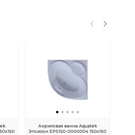
tek
Акриловая ванна Aquatek
Акрил
50х150
Эпсилон EPS150-0000004 150х150
FI