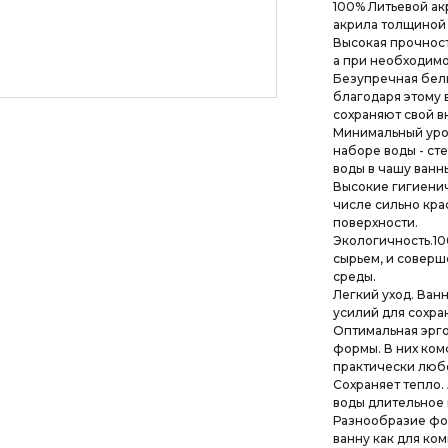
100% Литьевой ак
акрила толщиной 
Высокая прочност
а при необходимо
Безупречная бели
благодаря этому 
сохраняют свой в
Минимальный уро
наборе воды - ст
воды в чашу ванн
Высокие гигиенич
числе сильно кра
поверхности.
Экологичность.10
сырьем, и совер
среды.
Легкий уход. Ван
усилий для сохран
Оптимальная эрг
формы. В них ко
практически люб
Сохраняет тепло.
воды длительное 
Разнообразие фор
ванну как для ко