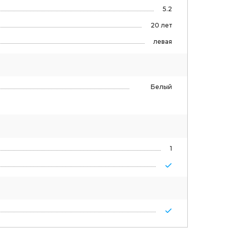
5.2
20 лет
левая
Белый
1