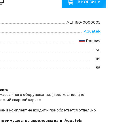
₽
В КОРЗИНУ
ALT160-0000005
Aquatek
Россия
158
119
55
вки:
омассажного оборудования, (!) рельефное дно
еский сварной каркас
ран в комплект не входит и приобретается отдельно
преимущества акриловых ванн Aquatek: