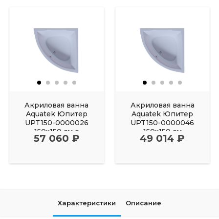
Акриловая ванна
Акриловая ванна
Aquatek Юпитер
Aquatek Юпитер
UPT150-0000026
UPT150-0000046
150х150 см с
150х150 см
57 060 ₽
49 014 ₽
фронтальным
Характеристики
Описание