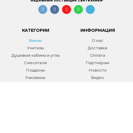
надежный поставщик сантехники
КАТЕГОРИИ
ИНФОРМАЦИЯ
Ванны
О нас
Унитазы
Доставка
Душевые кабины и углы
Оплата
Смесители
Партнерам
Поддоны
Новости
Раковины
Видео
Системы инсталляции
Отзывы
Трапы и желоба
Гарантии
Аксессуары
Контакты
Мебель для ванной
Распродажа сантехники и
аксессуаров
Все разделы