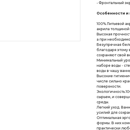
• Фронтальный эк
Особенности и 
100% Литьевой ак
акрила толщиной 
Высокая прочност
а при необходимо
Безупречная бели
благодаря этому 
сохраняют свой в
Минимальный уро
наборе воды - ст
воды в чашу ванн
Высокие гигиенич
числе сильно кра
поверхности.
Экологичность.10
сырьем, и совер
среды.
Легкий уход. Ван
усилий для сохран
Оптимальная эрг
формы. В них ко
практически люб