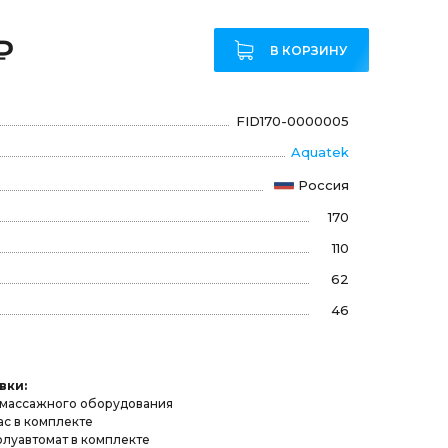
₽
В КОРЗИНУ
FID170-0000005
Aquatek
Россия
170
110
62
46
вки:
омассажного оборудования
ас в комплекте
олуавтомат в комплекте