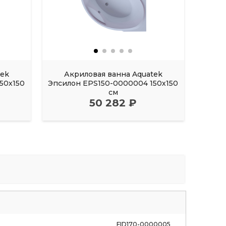
tek
Акриловая ванна Aquatek
Акрил
50х150
Эпсилон EPS150-0000004 150х150
FI
см
50 282 ₽
FID170-0000005