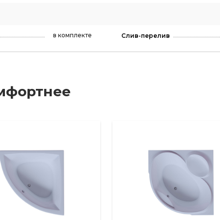
в комплекте
Слив-перелив
мфортнее