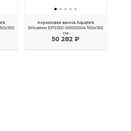
tek
Акриловая ванна Aquatek
Акрил
50х150
Эпсилон EPS150-0000004 150х150
FI
см
50 282 ₽