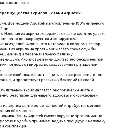
ран в комплекте
преимущества акриловых ванн Aquatek:
рил. Все модели Aquatek изготовлены из 100% литьевого
4 мм.
ь. Изделия из акрила выдерживают даже сильные удары,
сти легко реставрируются и полируются.
зна изделий. Акрил – это материал, в котором нет пор,
ванны из акрила на протяжении всего срока службы
нешний вид и первоначальную белизну.
вень шума. Акриловые ванны достаточно бесшумны при
енки поглощают вибрации, создаваемые при падении
ы.
еские свойства. Акрил не впитывает загрязнения, в том
сящие, и препятствует развитию бактерий на своей
0% литьевой акрил является, экологически чистым
шенно безопасен для нашего здоровья и окружающей
на из акрила долго остается чистой и требуется меньше
ения её в чистоте.
ономика. Ванны Aquatek имеют округлые эргономичные
мфортно и удобно принимать водные процедуры человеку
ой комплекции.