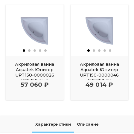
Акриловая ванна
Акриловая ванна
Aquatek Юпитер
Aquatek Юпитер
UPT150-0000026
UPT150-0000046
150х150 см с
150х150 см
57 060 ₽
49 014 ₽
фронтальным
Характеристики
Описание