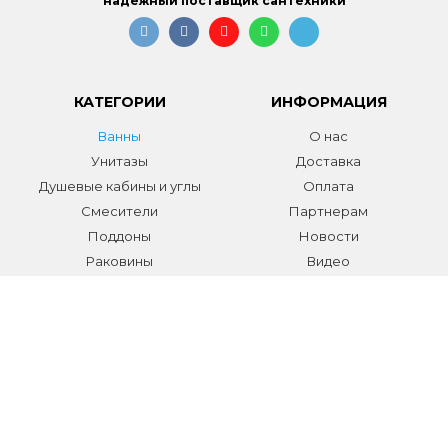
надежный поставщик сантехники
КАТЕГОРИИ
ИНФОРМАЦИЯ
Ванны
О нас
Унитазы
Доставка
Душевые кабины и углы
Оплата
Смесители
Партнерам
Поддоны
Новости
Раковины
Видео
Системы инсталляции
Отзывы
Трапы и желоба
Гарантии
Аксессуары
Контакты
Мебель для ванной
Распродажа сантехники и
аксессуаров
Все разделы