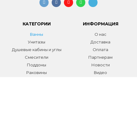
КАТЕГОРИИ
ИНФОРМАЦИЯ
Ванны
О нас
Унитазы
Доставка
Душевые кабины и углы
Оплата
Смесители
Партнерам
Поддоны
Новости
Раковины
Видео
Системы инсталляции
Отзывы
Трапы и желоба
Гарантии
Аксессуары
Контакты
Мебель для ванной
Распродажа сантехники и
аксессуаров
Все разделы