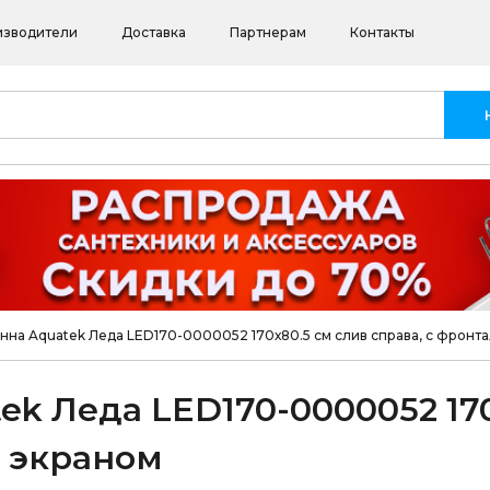
изводители
Доставка
Партнерам
Контакты
нна Aquatek Леда LED170-0000052 170х80.5 см слив справа, с фронт
ek Леда LED170-0000052 170
м экраном