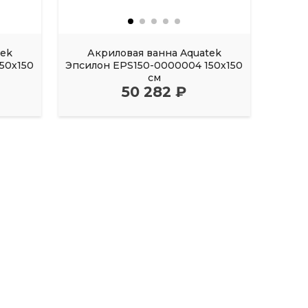
tek
Акриловая ванна Aquatek
Акрил
50х150
Эпсилон EPS150-0000004 150х150
FI
см
50 282 ₽