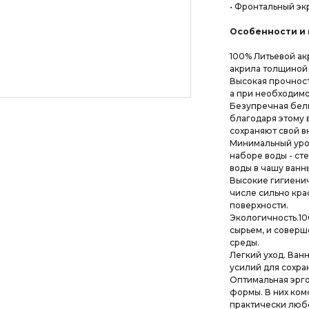
• Фронтальный эк
Особенности и 
100% Литьевой ак
акрила толщиной 
Высокая прочност
а при необходимо
Безупречная бели
благодаря этому 
сохраняют свой в
Минимальный уро
наборе воды - ст
воды в чашу ванн
Высокие гигиенич
числе сильно кра
поверхности.
Экологичность.10
сырьем, и совер
среды.
Легкий уход. Ван
усилий для сохран
Оптимальная эрг
формы. В них ко
практически люб