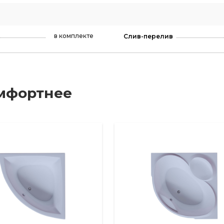
в комплекте
Слив-перелив
мфортнее