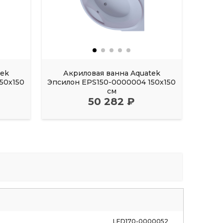
tek
Акриловая ванна Aquatek
Акрил
50х150
Эпсилон EPS150-0000004 150х150
FI
см
50 282 ₽
LED170-0000052