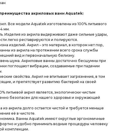
ран
преимущества акриловых ванн Aquatek:
рил. Все модели Aquatek изготовлены из 100% литьевого
4 мм.
ь. Изделия из акрила выдерживают даже сильные удары,
сти легко реставрируются и полируются.
зна изделий. Акрил – это материал, в котором нет пор,
ванны из акрила на протяжении всего срока службы
нешний вид и первоначальную белизну.
вень шума. Акриловые ванны достаточно бесшумны при
енки поглощают вибрации, создаваемые при падении
ы.
еские свойства. Акрил не впитывает загрязнения, в том
сящие, и препятствует развитию бактерий на своей
0% литьевой акрил является, экологически чистым
шенно безопасен для нашего здоровья и окружающей
на из акрила долго остается чистой и требуется меньше
ения её в чистоте.
ономика. Ванны Aquatek имеют округлые эргономичные
мфортно и удобно принимать водные процедуры человеку
ой комплекции.