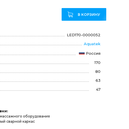
₽
В КОРЗИНУ
LED170-0000052
Aquatek
Россия
170
80
63
47
вки:
омассажного оборудования
ый сварной каркас