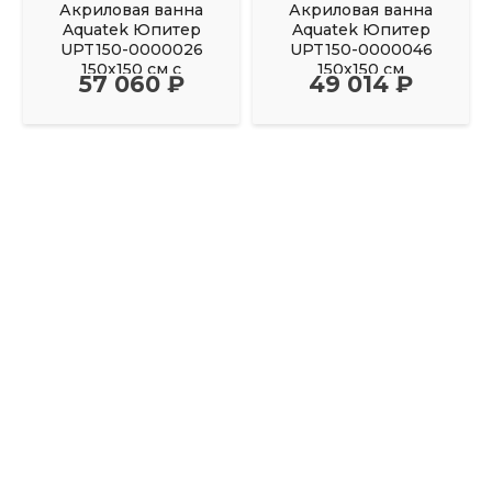
Акриловая ванна
Акриловая ванна
Aquatek Юпитер
Aquatek Юпитер
UPT150-0000026
UPT150-0000046
150х150 см с
150х150 см
57 060 ₽
49 014 ₽
фронтальным